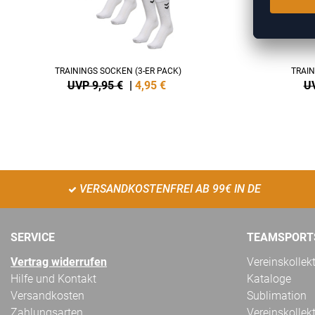
TRAININGS SOCKEN (3-ER PACK)
TRAIN
UVP 9,95 €
|
4,95
€
UV
VERSANDKOSTENFREI AB 99€ IN DE
SERVICE
TEAMSPORT
Vertrag widerrufen
Vereinskollek
Hilfe und Kontakt
Kataloge
Versandkosten
Sublimation
Zahlungsarten
Vereinskollek