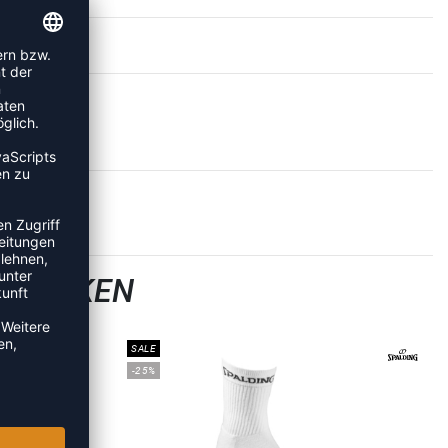
LLSOCKEN
SALE
-25%