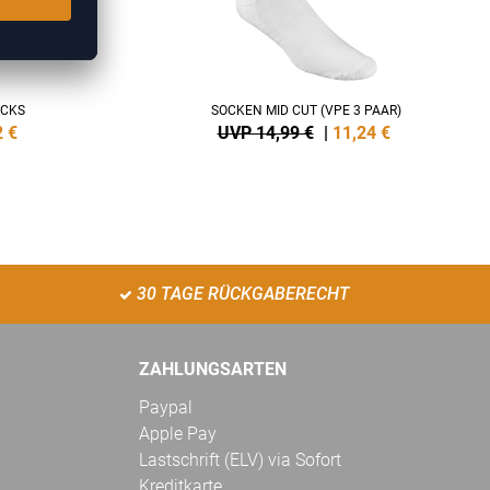
OCKS
SOCKEN MID CUT (VPE 3 PAAR)
2
€
UVP 14,99 €
|
11,24
€
30 TAGE RÜCKGABERECHT
ZAHLUNGSARTEN
Paypal
Apple Pay
Lastschrift (ELV) via Sofort
Kreditkarte