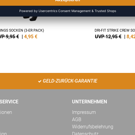
INGS SOCKEN (3-ER PACK)
DRI-FIT STRIKE CREW S
P 9,95 €
|
4,95
€
UVP 12,95 €
|
8,4
GELD-ZURÜCK-GARANTIE
SERVICE
UNTERNEHMEN
tionen
Impressum
AGB
Widerrufsbelehrung
tion
Datenschutz