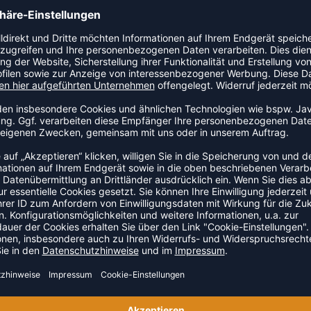
elhersteller adidas aus Herzogenaurach.
ZULETZT ANGESEHEN
S DER KATEGORIE BASKETBA
SALE
-35%