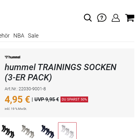
ehör
NBA
Sale
hummel TRAININGS SOCKEN
(3-ER PACK)
Art.Nr.: 22030-9001-8
4,95
€
|
UVP 9,95 €
DU SPARST 50%
inkl. 19 % MwSt.