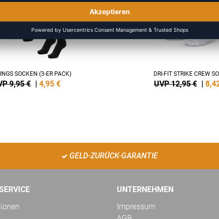
INGS SOCKEN (3-ER PACK)
DRI-FIT STRIKE CREW S
P 9,95 €
|
4,95
€
UVP 12,95 €
|
8,4
GELD-ZURÜCK-GARANTIE
SERVICE
UNTERNEHMEN
tionen
Impressum
AGB