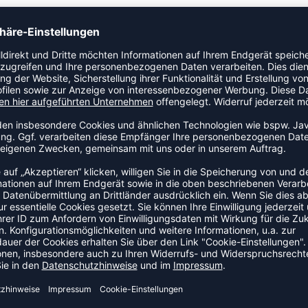
3-PACK BASIC SOCK. Extrem bequem und dank reibungsarmer
o. Perfekt, wenn du sie mit deinen hummel- Lieblingsschuhen
ZULETZT ANGESEHEN
S DER KATEGORIE BASKETBA
SALE
-35%