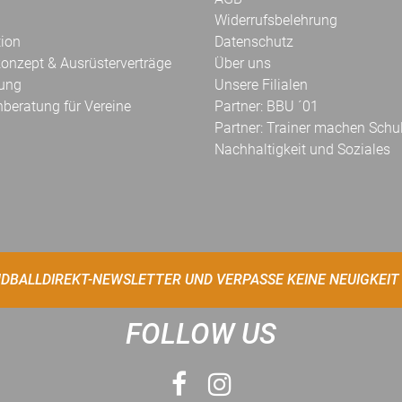
Widerrufsbelehrung
tion
Datenschutz
onzept & Ausrüsterverträge
Über uns
kung
Unsere Filialen
hberatung für Vereine
Partner: BBU ´01
Partner: Trainer machen Schu
Nachhaltigkeit und Soziales
DBALLDIREKT-NEWSLETTER UND VERPASSE KEINE NEUIGKEIT
FOLLOW US