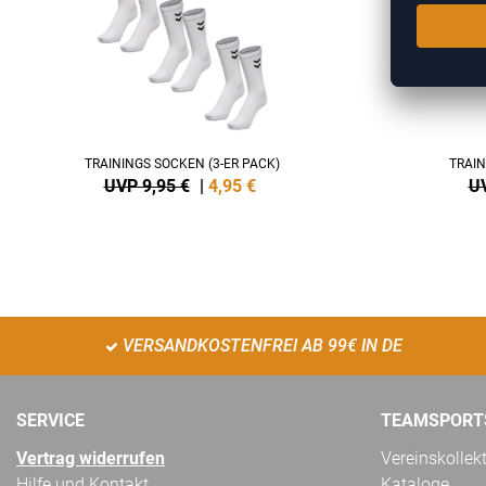
TRAININGS SOCKEN (3-ER PACK)
TRAIN
UVP 9,95 €
|
4,95
€
UV
VERSANDKOSTENFREI AB 99€ IN DE
SERVICE
TEAMSPORT
Vertrag widerrufen
Vereinskollek
Hilfe und Kontakt
Kataloge