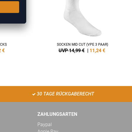
OCKS
SOCKEN MID CUT (VPE 3 PAAR)
2
€
UVP 14,99 €
|
11,24
€
30 TAGE RÜCKGABERECHT
ZAHLUNGSARTEN
Paypal
Apple Pay