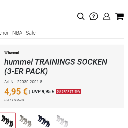
ehör
NBA
Sale
hummel TRAININGS SOCKEN
(3-ER PACK)
Art.Nr.: 22030-2001-8
4,95
€
|
UVP 9,95 €
DU SPARST 50%
inkl. 19 % MwSt.