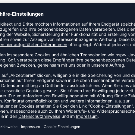
3-PACK BASIC SOCK. Extrem bequem und dank reibungsarmer
o. Perfekt, wenn du sie mit deinen hummel- Lieblingsschuhen
ZULETZT ANGESEHEN
S DER KATEGORIE BASKETBA
SALE
-35%