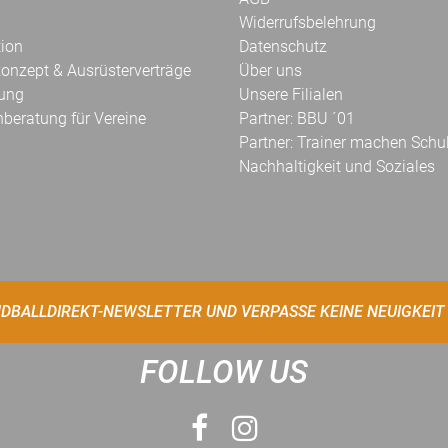
Widerrufsbelehrung
tion
Datenschutz
onzept & Ausrüsterverträge
Über uns
kung
Unsere Filialen
hberatung für Vereine
Partner: BBU ´01
Partner: Trainer machen Schu
Nachhaltigkeit und Soziales
DBALLDIREKT-NEWSLETTER UND VERPASSE KEINE NEUIGKEIT
FOLLOW US