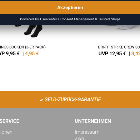
INGS SOCKEN (3-ER PACK)
DRI-FIT STRIKE CREW S
P 9,95 €
|
4,95
€
UVP 12,95 €
|
8,4
GELD-ZURÜCK-GARANTIE
SERVICE
UNTERNEHMEN
tionen
Impressum
AGB