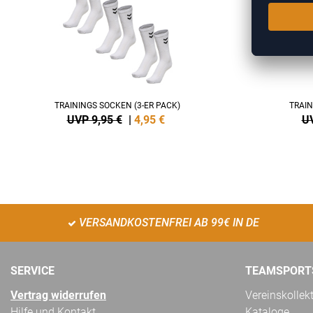
TRAININGS SOCKEN (3-ER PACK)
TRAIN
UVP 9,95 €
|
4,95
€
UV
VERSANDKOSTENFREI AB 99€ IN DE
SERVICE
TEAMSPORT
Vertrag widerrufen
Vereinskollek
Hilfe und Kontakt
Kataloge