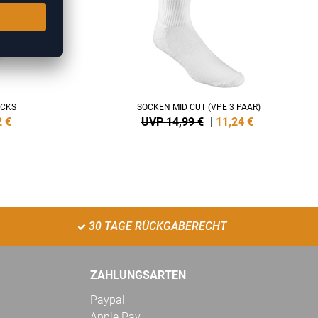
OCKS
SOCKEN MID CUT (VPE 3 PAAR)
2
€
UVP 14,99 €
|
11,24
€
30 TAGE RÜCKGABERECHT
ZAHLUNGSARTEN
Paypal
Apple Pay