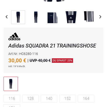
Adidas SQUADRA 21 TRAININGSHOSE
Art.Nr.: HC6280-116
30,00
€
|
UVP 40,00 €
DU SPARST 25%
inkl. 19 % MwSt.
116
128
140
152
164