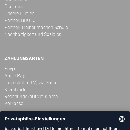
Über uns
Unsere Filialen
Partner: BBU ´01
Partner: Trainer machen Schule
Nachhaltigkeit und Soziales
ZAHLUNGSARTEN
Paypal
Apple Pay
Lastschrift (ELV) via Sofort
Kreditkarte
Rechnungskauf via Klarna
Vorkasse
ABONNIERE JETZT DEN KOSTENLOSEN