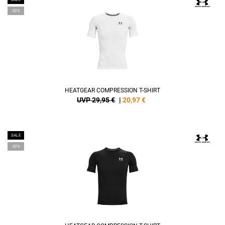
-30%
HEATGEAR COMPRESSION T-SHIRT
UVP 29,95 €
|
20,97
€
SALE
-20%