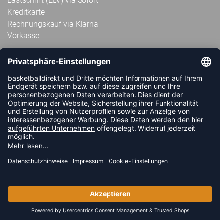
Lastschrift (ELV) via Sofort
Kreditkarte
Rechnungskauf via Klarna
Vorkasse
ABONNIERE JETZT DEN KOSTENLOSEN
HANDBALLDIREKT-NEWSLETTER UND VERPASSE KEINE
NEUIGKEIT ODER AKTION MEHR.
JETZT ANMELDEN
FOLLOW US
© 2026 Ballsportdirekt.de GmbH und Co. KG