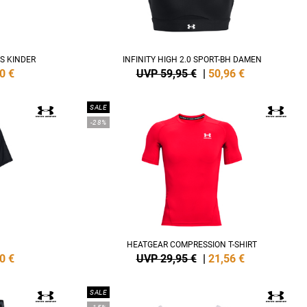
S KINDER
INFINITY HIGH 2.0 SPORT-BH DAMEN
0
€
UVP 59,95 €
|
50,96
€
SALE
-28%
HEATGEAR COMPRESSION T-SHIRT
0
€
UVP 29,95 €
|
21,56
€
SALE