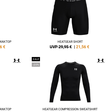
TANKTOP
HEATGEAR SHORT
6
€
UVP 29,95 €
|
21,56
€
SALE
-20%
TANKTOP
HEATGEAR COMPRESSION SWEATSHIRT