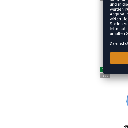
UA
UVP
NEW
-25%
HG