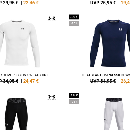
 29,95 €
|
22,46
€
UVP 25,95 €
|
19,4
SALE
-25%
R COMPRESSION SWEATSHIRT
HEATGEAR COMPRESSION SW
 34,95 €
|
24,47
€
UVP 34,95 €
|
26,2
SALE
-25%