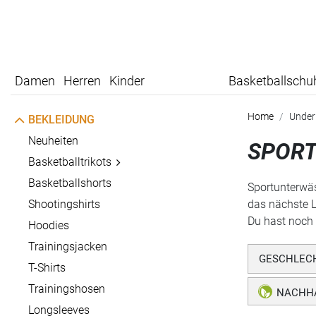
Damen
Herren
Kinder
Basketballschu
Home
Under
BEKLEIDUNG
Neuheiten
SPORT
Basketballtrikots
Basketballshorts
Sportunterwäs
Shootingshirts
das nächste L
Du hast noch 
Hoodies
Trainingsjacken
GESCHLEC
T-Shirts
Trainingshosen
NACHHA
Longsleeves