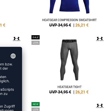
HEATGEAR COMPRESSION SWEATSHIRT
1
€
UVP 34,95 €
|
26,21
€
SALE
-25%
NG SHORTS
HEATGEAR TIGHT
0
€
UVP 34,95 €
|
26,21
€
NEW
-25%