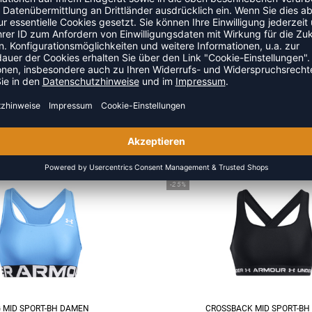
 CG ARMOUR LEGGINGS
MID KEYHOLE BRA
 55,00 €
|
49,50
€
UVP 28,00 €
|
21,0
NEW
-25%
 MID SPORT-BH DAMEN
CROSSBACK MID SPORT-BH