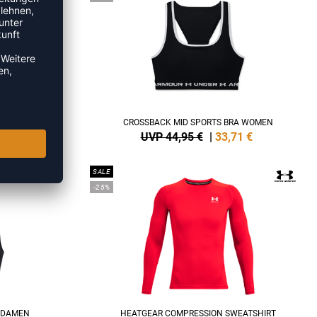
CROSSBACK MID SPORTS BRA WOMEN
0
€
UVP 44,95 €
|
33,71
€
SALE
-25%
 DAMEN
HEATGEAR COMPRESSION SWEATSHIRT