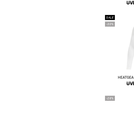
UVP
SALE
-30%
HEATGEA
UVP
-28%