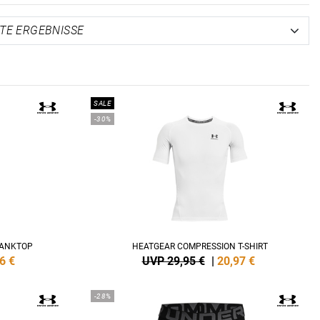
SALE
-30%
TANKTOP
HEATGEAR COMPRESSION T-SHIRT
6
€
UVP 29,95 €
|
20,97
€
-28%