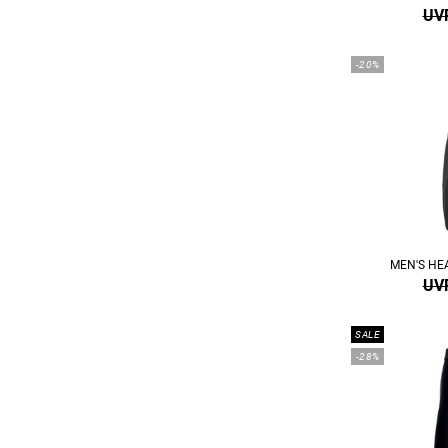
UVP
-20%
MEN'S HE
UVP
SALE
-28%