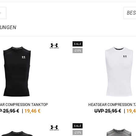
LUNGEN
SALE
-25%
AR COMPRESSION TANKTOP
HEATGEAR COMPRESSION 
 25,95 €
|
19,46
€
UVP 25,95 €
|
19,4
SALE
-25%