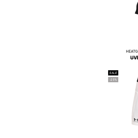
HEATG
UVP
SALE
-25%