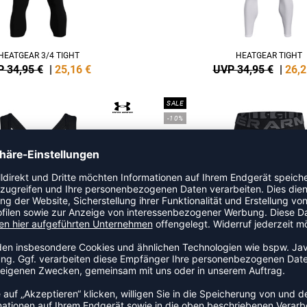
HEATGEAR 3/4 TIGHT
HEATGEAR TIGHT
 34,95 €
|
25,16
€
UVP 34,95 €
|
26,2
SALE
-10%
BACK MID SPORT-BH DAMEN
MEN'S HEATGEAR POCKET LO
 34,95 €
|
29,71
€
UVP 30,00 €
|
27,0
SALE
-25%