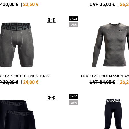
 30,00 €
|
22,50
€
UVP 35,00 €
|
26,2
SALE
-25%
ATGEAR POCKET LONG SHORTS
HEATGEAR COMPRESSION SW
 30,00 €
|
24,00
€
UVP 34,95 €
|
26,2
SALE
-25%