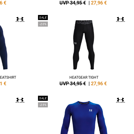
6
€
UVP 34,95 €
|
27,96
€
SALE
-20%
EATSHIRT
HEATGEAR TIGHT
1
€
UVP 34,95 €
|
27,96
€
SALE
-25%