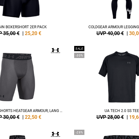
6IN BOXERSHORT 2ER PACK
COLDGEAR ARMOUR LEGGING
 35,00 €
|
25,20
€
UVP 40,00 €
|
30,0
SALE
-30%
KOMPRESSIONS-SHORTS HEATGEAR ARMOUR, LANG HERREN
UA TECH 2.0 SS TEE
 30,00 €
|
22,50
€
UVP 28,00 €
|
19,6
-28%