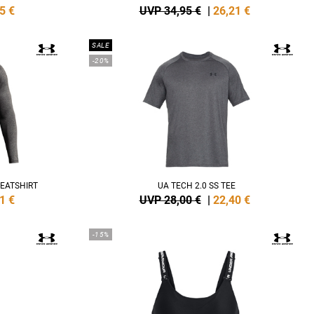
5
€
UVP 34,95 €
|
26,21
€
SALE
-20%
EATSHIRT
UA TECH 2.0 SS TEE
1
€
UVP 28,00 €
|
22,40
€
-15%