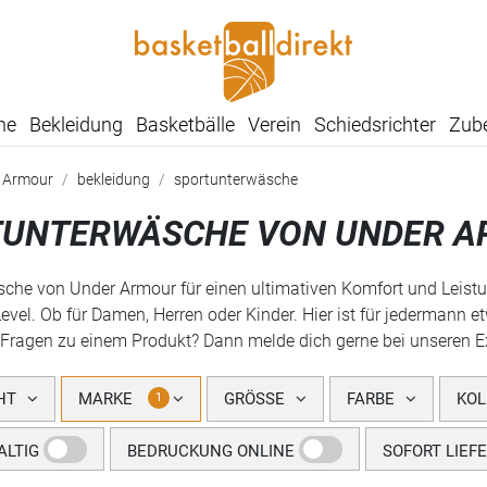
he
Bekleidung
Basketbälle
Verein
Schiedsrichter
Zub
 Armour
bekleidung
sportunterwäsche
UNTERWÄSCHE VON UNDER A
che von Under Armour für einen ultimativen Komfort und Leistu
evel. Ob für Damen, Herren oder Kinder. Hier ist für jedermann 
Fragen zu einem Produkt? Dann melde dich gerne bei unseren Expe
HT
MARKE
GRÖSSE
FARBE
KOL
1
LTIG
BEDRUCKUNG ONLINE
SOFORT LIEF