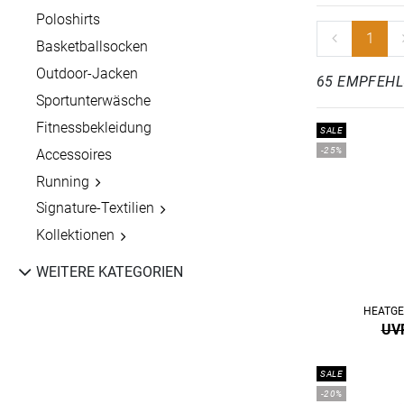
Poloshirts
1
Basketballsocken
Outdoor-Jacken
65 EMPFEH
Sportunterwäsche
Fitnessbekleidung
SALE
-25%
Accessoires
Running
Signature-Textilien
Kollektionen
WEITERE KATEGORIEN
HEATGE
UVP
SALE
-20%