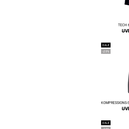
TECH 
UVP
SALE
-25%
UVP
SALE