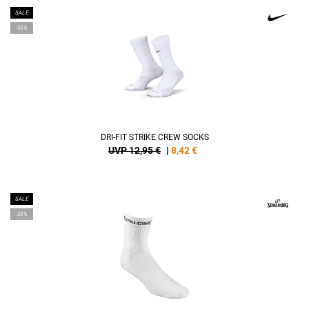
SALE
-35%
DRI-FIT STRIKE CREW SOCKS
UVP 12,95 €
|
8,42
€
SALE
-25%