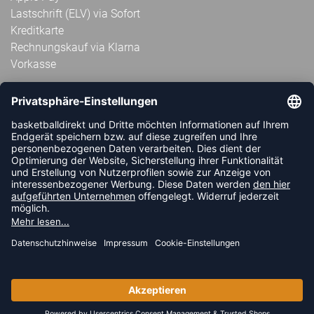
Lastschrift (ELV) via Sofort
Kreditkarte
Rechnungskauf via Klarna
Vorkasse
ABONNIERE JETZT DEN KOSTENLOSEN
HANDBALLDIREKT-NEWSLETTER UND VERPASSE KEINE
NEUIGKEIT ODER AKTION MEHR.
JETZT ANMELDEN
FOLLOW US
© 2026 Ballsportdirekt.de GmbH und Co. KG