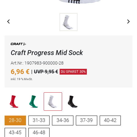
Craft Progress Mid Sock
Art.Nr.: 1907983-900000-28
6,96
€
|
UVP 9,95 €
DU SPARST 30%
inkl. 19 % MwSt.
28-30
31-33
34-36
37-39
40-42
43-45
46-48