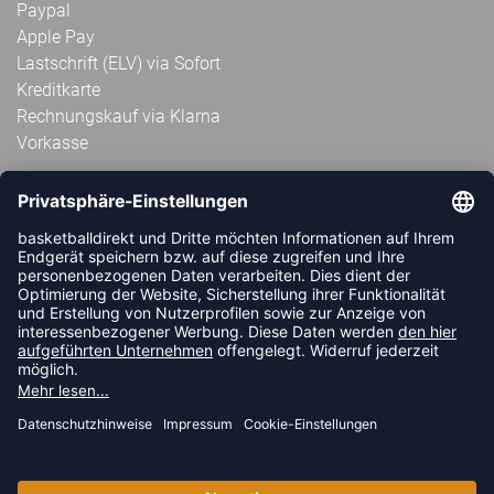
Paypal
Apple Pay
Lastschrift (ELV) via Sofort
Kreditkarte
Rechnungskauf via Klarna
Vorkasse
ABONNIERE JETZT DEN KOSTENLOSEN
HANDBALLDIREKT-NEWSLETTER UND VERPASSE KEINE
NEUIGKEIT ODER AKTION MEHR.
JETZT ANMELDEN
FOLLOW US