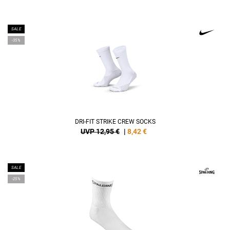
SALE
-35%
DRI-FIT STRIKE CREW SOCKS
UVP 12,95 €
|
8,42
€
SALE
-25%