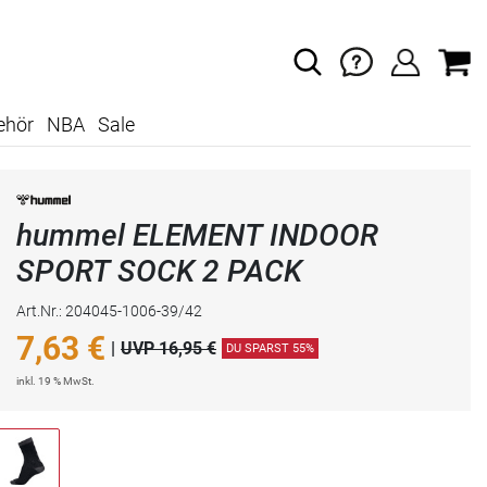
ehör
NBA
Sale
hummel ELEMENT INDOOR
SPORT SOCK 2 PACK
Art.Nr.: 204045-1006-39/42
7,63
€
|
UVP 16,95 €
DU SPARST 55%
inkl. 19 % MwSt.