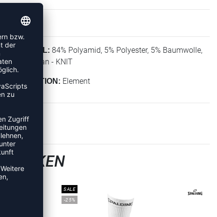
84% Polyamid, 5% Polyester, 5% Baumwolle,
MATERIAL:
6% Elasthan - KNIT
Element
KOLLEKTION:
LLSOCKEN
SALE
-25%