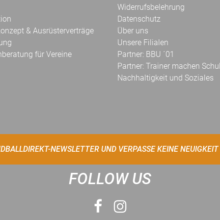
Widerrufsbelehrung
tion
Datenschutz
onzept & Ausrüsterverträge
Über uns
kung
Unsere Filialen
hberatung für Vereine
Partner: BBU ´01
Partner: Trainer machen Schu
Nachhaltigkeit und Soziales
DBALLDIREKT-NEWSLETTER UND VERPASSE KEINE NEUIGKEIT
FOLLOW US