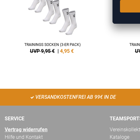
TRAININGS SOCKEN (3-ER PACK)
TRAIN
UVP 9,95 €
|
4,95
€
UV
VERSANDKOSTENFREI AB 99€ IN DE
SERVICE
TEAMSPORT
Vertrag widerrufen
Vereinskollek
Hilfe und Kontakt
Kataloge