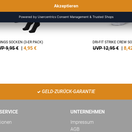
INGS SOCKEN (3-ER PACK)
DRI-FIT STRIKE CREW S
P 9,95 €
|
4,95
€
UVP 12,95 €
|
8,4
GELD-ZURÜCK-GARANTIE
SERVICE
UNTERNEHMEN
tionen
Impressum
AGB