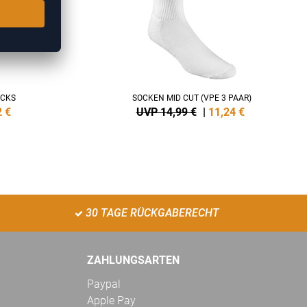
OCKS
SOCKEN MID CUT (VPE 3 PAAR)
2
€
UVP 14,99 €
|
11,24
€
30 TAGE RÜCKGABERECHT
ZAHLUNGSARTEN
Paypal
Apple Pay