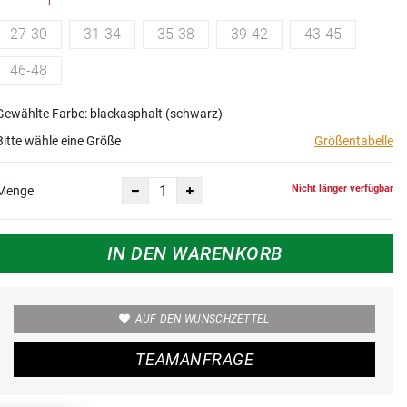
27-30
31-34
35-38
39-42
43-45
46-48
Gewählte Farbe: blackasphalt (schwarz)
Bitte wähle eine Größe
Größentabelle
Nicht länger verfügbar
Menge
IN DEN WARENKORB
AUF DEN WUNSCHZETTEL
TEAMANFRAGE