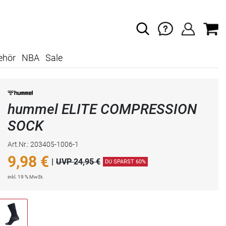
ehör
NBA
Sale
hummel ELITE COMPRESSION
SOCK
Art.Nr.: 203405-1006-1
9,98
€
|
UVP 24,95 €
DU SPARST 60%
inkl. 19 % MwSt.