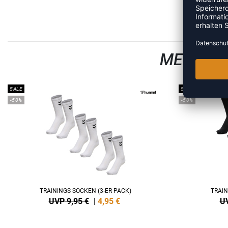
MEHR AU
SALE
SALE
-50%
-50%
TRAININGS SOCKEN (3-ER PACK)
TRAIN
UVP 9,95 €
|
4,95
€
UV