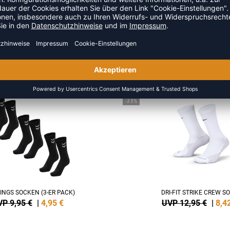
ZULETZT ANGESEHEN
S DER KATEGORIE BASKETBA
SALE
-35%
INGS SOCKEN (3-ER PACK)
DRI-FIT STRIKE CREW S
P 9,95 €
|
4,95
€
UVP 12,95 €
|
8,4