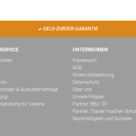
GELD-ZURÜCK-GARANTIE
SERVICE
UNTERNEHMEN
tionen
Impressum
AGB
Widerrufsbelehrung
tion
Datenschutz
onzept & Ausrüsterverträge
Über uns
kung
Unsere Filialen
hberatung für Vereine
Partner: BBU ´01
Partner: Trainer machen Schu
Nachhaltigkeit und Soziales