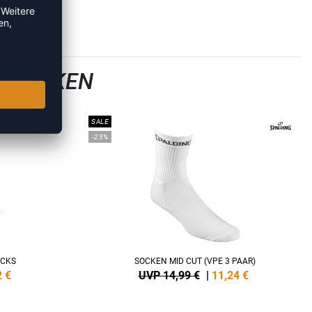
LLSOCKEN
SALE
-25%
OCKS
SOCKEN MID CUT (VPE 3 PAAR)
2
€
UVP 14,99 €
|
11,24
€