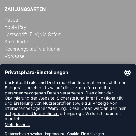
ZAHLUNGSARTEN
Paypal
Apple Pay
Lastschrift (ELV) via Sofort
Kreditkarte
Rechnungskauf via Klarna
Vorkasse
ABONNIERE JETZT DEN KOSTENLOSEN
HANDBALLDIREKT-NEWSLETTER UND VERPASSE KEINE
NEUIGKEIT ODER AKTION MEHR.
JETZT ANMELDEN
FOLLOW US