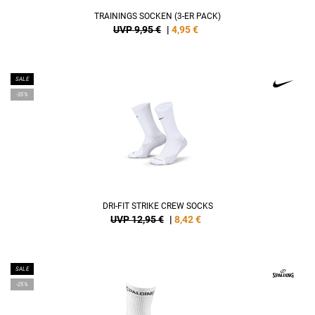
TRAININGS SOCKEN (3-ER PACK)
UVP 9,95 €
|
4,95
€
SALE
-35%
DRI-FIT STRIKE CREW SOCKS
UVP 12,95 €
|
8,42
€
SALE
-25%