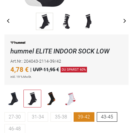
hummel ELITE INDOOR SOCK LOW
Art.Nr.: 204043-2114-39/42
4,78
€
|
UVP 11,95 €
DU SPARST 60%
inkl. 19 % MwSt.
27-30
31-34
35-38
39-42
43-45
46-48