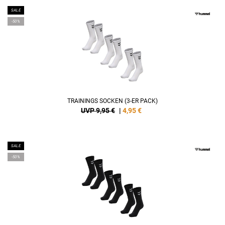
SALE
-50%
TRAININGS SOCKEN (3-ER PACK)
UVP 9,95 €
|
4,95
€
SALE
-50%