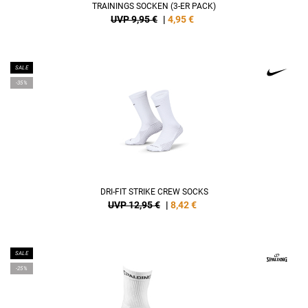
TRAININGS SOCKEN (3-ER PACK)
UVP 9,95 €
|
4,95
€
SALE
-35%
DRI-FIT STRIKE CREW SOCKS
UVP 12,95 €
|
8,42
€
SALE
-25%