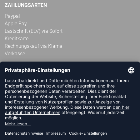
ZAHLUNGSARTEN
Paypal
Apple Pay
Lastschrift (ELV) via Sofort
Kreditkarte
Rechnungskauf via Klarna
Vorkasse
ABONNIERE JETZT DEN KOSTENLOSEN
HANDBALLDIREKT-NEWSLETTER UND VERPASSE KEINE
NEUIGKEIT ODER AKTION MEHR.
JETZT ANMELDEN
FOLLOW US