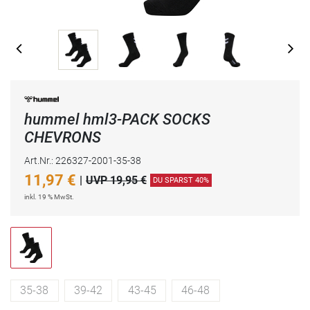
hummel hml3-PACK SOCKS
CHEVRONS
Art.Nr.: 226327-2001-35-38
11,97
€
|
UVP 19,95 €
DU SPARST 40%
inkl. 19 % MwSt.
35-38
39-42
43-45
46-48