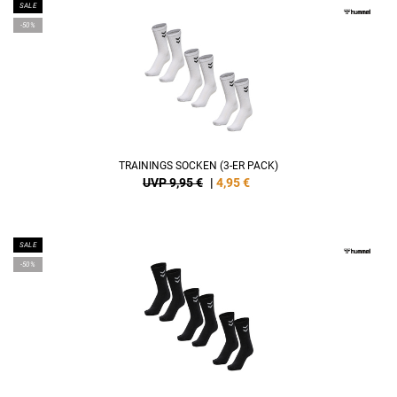
SALE
-50%
TRAININGS SOCKEN (3-ER PACK)
UVP 9,95 €
|
4,95
€
SALE
-50%