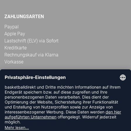
ZAHLUNGSARTEN
Paypal
Apple Pay
Lastschrift (ELV) via Sofort
Kreditkarte
Rechnungskauf via Klarna
Vorkasse
ABONNIERE JETZT DEN KOSTENLOSEN
HANDBALLDIREKT-NEWSLETTER UND VERPASSE KEINE
NEUIGKEIT ODER AKTION MEHR.
JETZT ANMELDEN
FOLLOW US