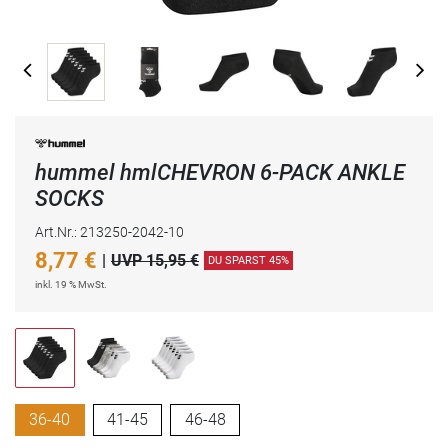
hummel hmlCHEVRON 6-PACK ANKLE
SOCKS
Art.Nr.: 213250-2042-10
8,77
€
|
UVP 15,95 €
DU SPARST 45%
inkl. 19 % MwSt.
36-40
41-45
46-48