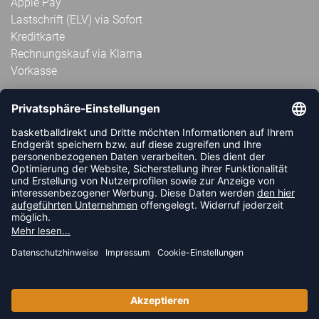
Apple Pay
Lastschrift (ELV) via Sofort
Kreditkarte
Rechnungskauf via Klarna
Vorkasse
ABONNIERE JETZT DEN KOSTENLOSEN
HANDBALLDIREKT-NEWSLETTER UND VERPASSE KEINE
NEUIGKEIT ODER AKTION MEHR.
JETZT ANMELDEN
FOLLOW US
© 2026 Ballsportdirekt.de GmbH und Co. KG