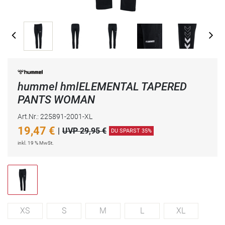
hummel hmlELEMENTAL TAPERED
PANTS WOMAN
Art.Nr.: 225891-2001-XL
19,47
€
|
UVP 29,95 €
DU SPARST 35%
inkl. 19 % MwSt.
XS
S
M
L
XL