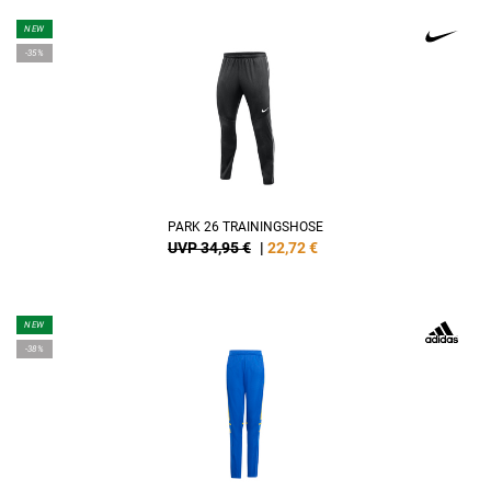
NEW
-35%
PARK 26 TRAININGSHOSE
UVP 34,95 €
|
22,72
€
NEW
-38%