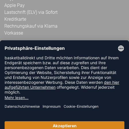
Apple Pay
Lastschrift (ELV) via Sofort
Kreditkarte
Rechnungskauf via Klarna
Vorkasse
ABONNIERE JETZT DEN KOSTENLOSEN
HANDBALLDIREKT-NEWSLETTER UND VERPASSE KEINE
NEUIGKEIT ODER AKTION MEHR.
JETZT ANMELDEN
FOLLOW US