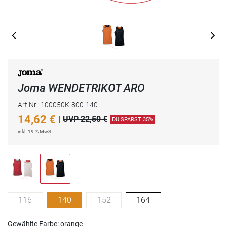
Joma WENDETRIKOT ARO
Art.Nr.: 100050K-800-140
14,62
€
|
UVP 22,50 €
DU SPARST 35%
inkl. 19 % MwSt.
116
140
152
164
Gewählte Farbe: orange