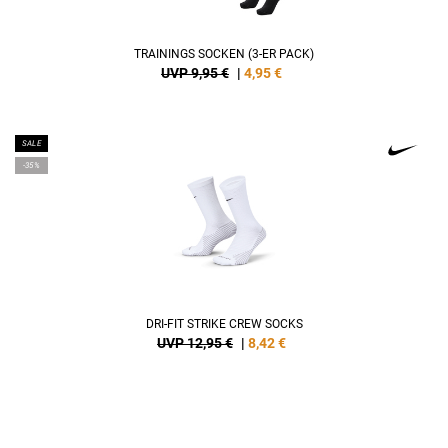
TRAININGS SOCKEN (3-ER PACK)
UVP 9,95 €
|
4,95
€
SALE
-35%
DRI-FIT STRIKE CREW SOCKS
UVP 12,95 €
|
8,42
€