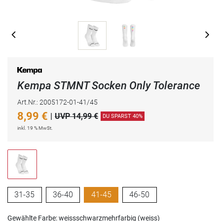
Kempa STMNT Socken Only Tolerance
Art.Nr.: 2005172-01-41/45
8,99
€
|
UVP 14,99 €
DU SPARST 40%
inkl. 19 % MwSt.
31-35
36-40
41-45
46-50
Gewählte Farbe: weissschwarzmehrfarbig (weiss)