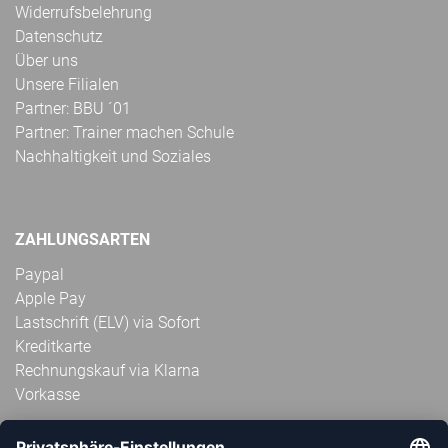
Widerrufsbelehrung
Datenschutz
Über uns
Unsere Filialen
Partner: BBU ´01
Partner: Trainer machen Schule
Nachhaltigkeit und Soziales
ZAHLUNGSARTEN
Paypal
Apple Pay
Lastschrift (ELV) via Sofort
Kreditkarte
Rechnungskauf via Klarna
Vorkasse