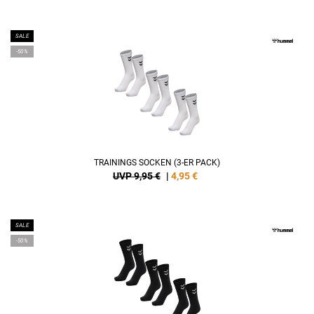
SALE
-50%
TRAININGS SOCKEN (3-ER PACK)
UVP 9,95 €
|
4,95
€
SALE
-50%