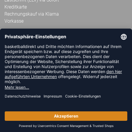
Kreditkarte
Rechnungskauf via Klarna
Vorkasse
ABONNIERE JETZT DEN KOSTENLOSEN
HANDBALLDIREKT-NEWSLETTER UND VERPASSE KEINE
NEUIGKEIT ODER AKTION MEHR.
JETZT ANMELDEN
FOLLOW US
© 2026 Ballsportdirekt.de GmbH und Co. KG