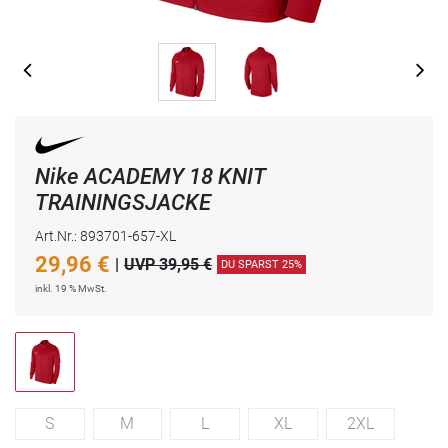
Nike ACADEMY 18 KNIT
TRAININGSJACKE
Art.Nr.: 893701-657-XL
29,96
€
|
UVP 39,95 €
DU SPARST 25%
inkl. 19 % MwSt.
S
M
L
XL
2XL