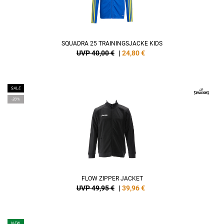
SQUADRA 25 TRAININGSJACKE KIDS
UVP 40,00 €
|
24,80
€
SALE
-20%
FLOW ZIPPER JACKET
UVP 49,95 €
|
39,96
€
NEW