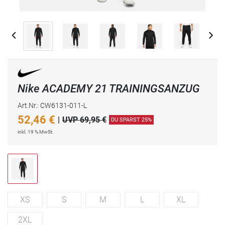
Nike ACADEMY 21 TRAININGSANZUG
Art.Nr.: CW6131-011-L
52,46
€
|
UVP 69,95 €
DU SPARST 25%
inkl. 19 % MwSt.
XS
S
M
L
XL
2XL