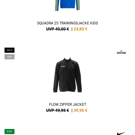
SQUADRA 25 TRAININGSJACKE KIDS
UVP 40,00 €
|
24,80
€
SALE
-20%
FLOW ZIPPER JACKET
UVP 49,95 €
|
39,96
€
NEW