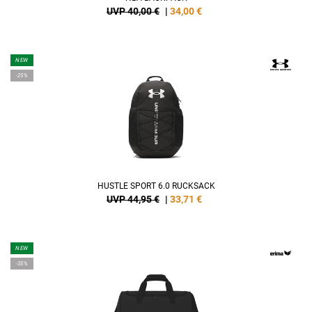
UVP 40,00 €
|
34,00
€
NEW
-25%
HUSTLE SPORT 6.0 RUCKSACK
UVP 44,95 €
|
33,71
€
NEW
-35%