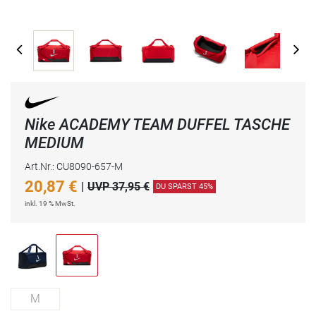
Nike ACADEMY TEAM DUFFEL TASCHE
MEDIUM
Art.Nr.: CU8090-657-M
20,87
€
|
UVP 37,95 €
DU SPARST 45%
inkl. 19 % MwSt.
M