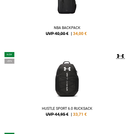
NBA BACKPACK
UVP 40,00 €
|
34,00
€
NEW
-25%
HUSTLE SPORT 6.0 RUCKSACK
UVP 44,95 €
|
33,71
€