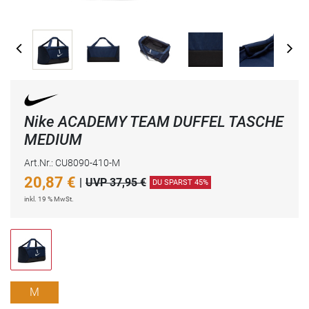
Nike ACADEMY TEAM DUFFEL TASCHE
MEDIUM
Art.Nr.: CU8090-410-M
20,87
€
|
UVP 37,95 €
DU SPARST 45%
inkl. 19 % MwSt.
M