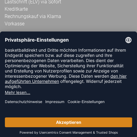
Lastschrift (ELV) via Sofort
Kreditkarte
Rechnungskauf via Klarna
Vorkasse
ABONNIERE JETZT DEN KOSTENLOSEN
HANDBALLDIREKT-NEWSLETTER UND VERPASSE KEINE
NEUIGKEIT ODER AKTION MEHR.
JETZT ANMELDEN
FOLLOW US
© 2026 Ballsportdirekt.de GmbH und Co. KG