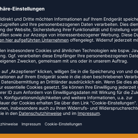
n Artikel der Kategorie Sporttasche an den Start.
ehör auf dem Weg zum Verein. Das Modell ist Teil der
ZULETZT ANGESEHEN
HR AUS DER KATEGORIE TASC
NEW
-35%