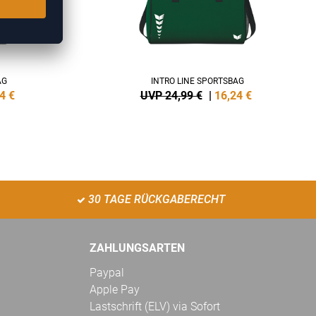
AG
INTRO LINE SPORTSBAG
4
€
UVP 24,99 €
|
16,24
€
30 TAGE RÜCKGABERECHT
ZAHLUNGSARTEN
Paypal
Apple Pay
Lastschrift (ELV) via Sofort