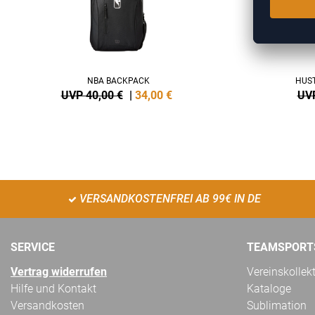
NBA BACKPACK
HUST
UVP 40,00 €
|
34,00
€
UVP
VERSANDKOSTENFREI AB 99€ IN DE
SERVICE
TEAMSPORT
Vertrag widerrufen
Vereinskollek
Hilfe und Kontakt
Kataloge
Versandkosten
Sublimation