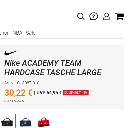
ehör
NBA
Sale
Nike ACADEMY TEAM
HARDCASE TASCHE LARGE
Art.Nr.: CU8087-010-L
30,22
€
|
UVP 54,95 €
DU SPARST 45%
inkl. 19 % MwSt.