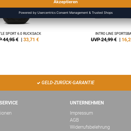
LE SPORT 6.0 RUCKSACK
INTRO LINE SPORTSB
 44,95 €
|
33,71
€
UVP 24,99 €
|
16,2
GELD-ZURÜCK-GARANTIE
SERVICE
UNTERNEHMEN
tionen
Impressum
AGB
Widerrufsbelehrung