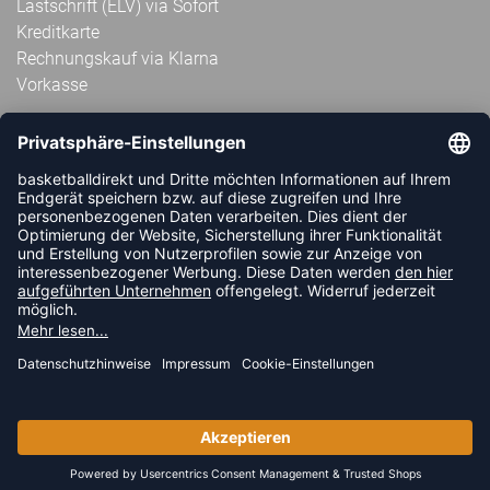
Lastschrift (ELV) via Sofort
Kreditkarte
Rechnungskauf via Klarna
Vorkasse
ABONNIERE JETZT DEN KOSTENLOSEN
HANDBALLDIREKT-NEWSLETTER UND VERPASSE KEINE
NEUIGKEIT ODER AKTION MEHR.
JETZT ANMELDEN
FOLLOW US
© 2026 Ballsportdirekt.de GmbH und Co. KG