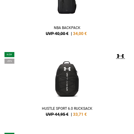
NBA BACKPACK
UVP 40,00 €
|
34,00
€
NEW
-25%
HUSTLE SPORT 6.0 RUCKSACK
UVP 44,95 €
|
33,71
€