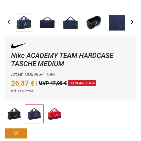
Nike ACADEMY TEAM HARDCASE
TASCHE MEDIUM
Art.Nr.: CU8096-410-M
26,37
€
|
UVP 47,95 €
DU SPARST 45%
inkl. 19 % MwSt.
M