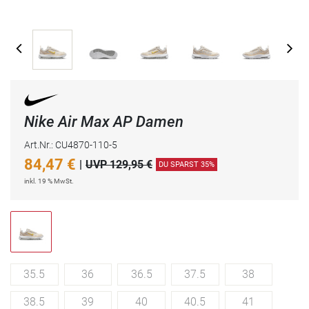
Nike Air Max AP Damen
Art.Nr.: CU4870-110-5
84,47
€
|
UVP 129,95 €
DU SPARST 35%
inkl. 19 % MwSt.
35.5
36
36.5
37.5
38
38.5
39
40
40.5
41