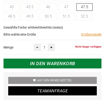
45
45.5
46
47
47.5
48.5
49.5
50.5
51.5
52.5
Gewählte Farbe: whitewhitewhite (weiss)
Bitte wähle eine Größe
Größentabelle
Nicht länger verfügbar
Menge
IN DEN WARENKORB
AUF DEN WUNSCHZETTEL
TEAMANFRAGE