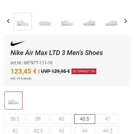
Nike Air Max LTD 3 Men's Shoes
Art.Nr.: 687977-111-10
123,45
€
|
UVP 129,95 €
DU SPARST 5%
inkl. 19 % MwSt.
38.5
39
40
40.5
41
42
42.5
43
44
44.5