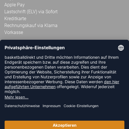
Apple Pay
Lastschrift (ELV) via Sofort
Kreditkarte
Rechnungskauf via Klarna
Vorkasse
ABONNIERE JETZT DEN KOSTENLOSEN
HANDBALLDIREKT-NEWSLETTER UND VERPASSE KEINE
NEUIGKEIT ODER AKTION MEHR.
JETZT ANMELDEN
FOLLOW US