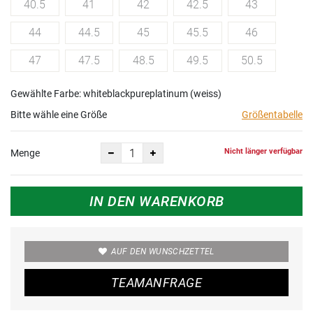
40.5
41
42
42.5
43
44
44.5
45
45.5
46
47
47.5
48.5
49.5
50.5
Gewählte Farbe: whiteblackpureplatinum (weiss)
Bitte wähle eine Größe
Größentabelle
Nicht länger verfügbar
Menge
IN DEN WARENKORB
AUF DEN WUNSCHZETTEL
TEAMANFRAGE