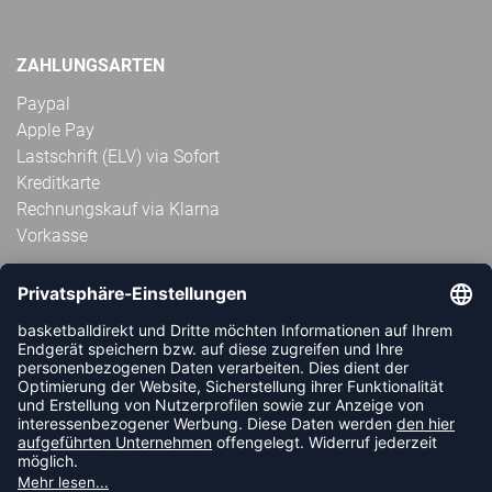
ZAHLUNGSARTEN
Paypal
Apple Pay
Lastschrift (ELV) via Sofort
Kreditkarte
Rechnungskauf via Klarna
Vorkasse
ABONNIERE JETZT DEN KOSTENLOSEN
HANDBALLDIREKT-NEWSLETTER UND VERPASSE KEINE
NEUIGKEIT ODER AKTION MEHR.
JETZT ANMELDEN
FOLLOW US