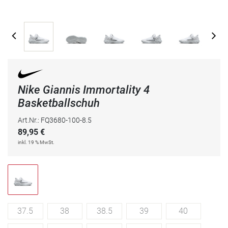
Nike Giannis Immortality 4
Basketballschuh
Art.Nr.: FQ3680-100-8.5
89,95
€
inkl. 19 % MwSt.
37.5
38
38.5
39
40