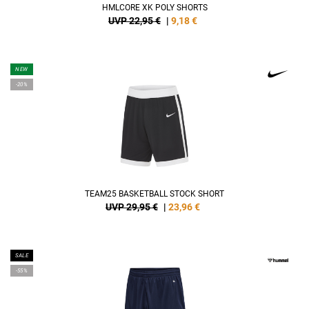
HMLCORE XK POLY SHORTS
UVP 22,95 €
|
9,18
€
NEW
-20%
TEAM25 BASKETBALL STOCK SHORT
UVP 29,95 €
|
23,96
€
SALE
-55%