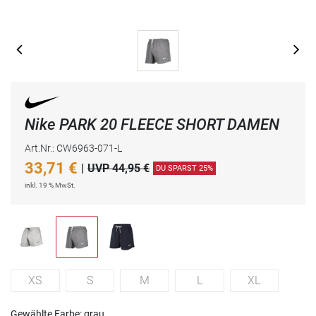
Nike PARK 20 FLEECE SHORT DAMEN
Art.Nr.: CW6963-071-L
33,71
€
|
UVP 44,95 €
DU SPARST 25%
inkl. 19 % MwSt.
XS
S
M
L
XL
Gewählte Farbe: grau