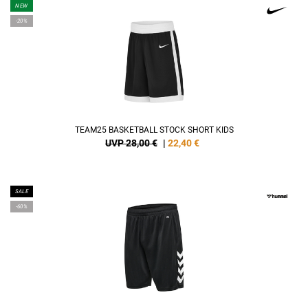
NEW
-20%
TEAM25 BASKETBALL STOCK SHORT KIDS
UVP 28,00 €
|
22,40
€
SALE
-60%