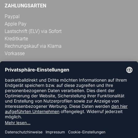
ZAHLUNGSARTEN
Paypal
Apple Pay
Lastschrift (ELV) via Sofort
Kreditkarte
Rechnungskauf via Klarna
Vorkasse
ABONNIERE JETZT DEN KOSTENLOSEN
HANDBALLDIREKT-NEWSLETTER UND VERPASSE KEINE
NEUIGKEIT ODER AKTION MEHR.
JETZT ANMELDEN
FOLLOW US