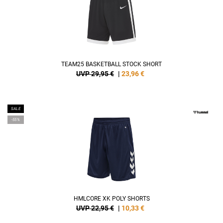
TEAM25 BASKETBALL STOCK SHORT
UVP 29,95 €
|
23,96
€
SALE
-55%
HMLCORE XK POLY SHORTS
UVP 22,95 €
|
10,33
€