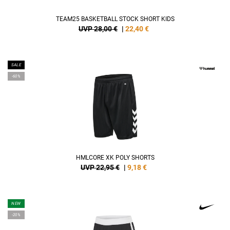
TEAM25 BASKETBALL STOCK SHORT KIDS
UVP 28,00 €
|
22,40
€
SALE
-60%
HMLCORE XK POLY SHORTS
UVP 22,95 €
|
9,18
€
NEW
-20%