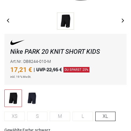
Nike PARK 20 KNIT SHORT KIDS
Art.Nr.: DB8244-010-M
17,21
€
|
UVP 22,95 €
DU SPARST 25%
inkl. 19 % MwSt.
XS
S
M
L
XL
Gewählte Farbe: schwarz