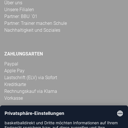
Über uns
Unsere Filialen
Partner: BBU ´01
Partner: Trainer machen Schule
Nachhaltigkeit und Soziales
ZAHLUNGSARTEN
Paypal
Apple Pay
Lastschrift (ELV) via Sofort
Kreditkarte
Rechnungskauf via Klarna
Vorkasse
ABONNIERE JETZT DEN KOSTENLOSEN
HANDBALLDIREKT-NEWSLETTER UND VERPASSE KEINE