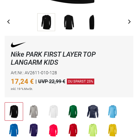
Nike PARK FIRST LAYER TOP
LANGARM KIDS
Art.Nr.: AV2611-010-128
17,24
€
|
UVP 22,99 €
DU SPARST 25%
inkl. 19 % MwSt.