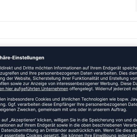
ainingsshort für Kinder. Sie bietet eine schmale Passform und
sportliche Aktivitäten.
EL
sche.
rocken.
schränkte Bewegungen.
er, die beim Training oder im Match Komfort und
en und der bequeme Sitz machen sie zu einem verlässlichen