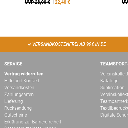
UVP 28,00 €
|
22,40
€
UV
VERSANDKOSTENFREI AB 99€ IN DE
SERVICE
TEAMSPORT
Vertrag widerrufen
Vereinskollek
Hilfe und Kontakt
Kataloge
Versandkosten
Sublimation
Zahlungsarten
Vereinskollek
Lieferung
Teampartnerk
Rücksendung
Textilbedruc
Gutscheine
Digitale Schu
Erklärung zur Barrierefreiheit