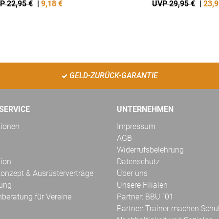
P 22,95 €
|
9,18
€
UVP 29,95 €
|
23,9
GELD-ZURÜCK-GARANTIE
SERVICE
UNTERNEHMEN
tionen
Impressum
AGB
Widerrufsbelehrung
tion
Datenschutz
onzept & Ausrüsterverträge
Über uns
kung
Unsere Filialen
hberatung für Vereine
Partner: BBU ´01
Partner: Trainer machen Schu