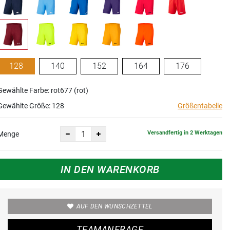
128
140
152
164
176
Gewählte Farbe: rot677 (rot)
Gewählte Größe:
128
Größentabelle
Versandfertig in 2 Werktagen
Menge
IN DEN WARENKORB
AUF DEN WUNSCHZETTEL
TEAMANFRAGE