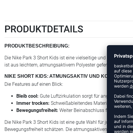
PRODUKTDETAILS
PRODUKTBESCHREIBUNG:
Die Nike Park 3 Short Kids ist eine vielseitige und bequeme Tr
ist aus leichtem, atmungsaktivem Polyester gefertigt, ideal für 
NIKE SHORT KIDS: ATMUNGSAKTIV UND KOMFORTAB
Die Features auf einen Blick:
Bleib cool:
Gute Luftzirkulation sorgt für angenehme Fri
Immer trocken:
Schweißableitendes Material hält dich t
Bewegungsfreiheit:
Weiter Beinabschluss für uneinge
Die Nike Park 3 Short Kids ist eine gute Wahl für junge Sportl
Bewegungsfreiheit schätzen. Die atmungsaktiven Eigenschaft