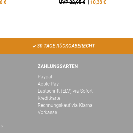
6
€
UVP 22,95 €
|
10,33
€
30 TAGE RÜCKGABERECHT
ZAHLUNGSARTEN
Paypal
Apple Pay
Lastschrift (ELV) via Sofort
Kreditkarte
Rechnungskauf via Klarna
Vorkasse
le