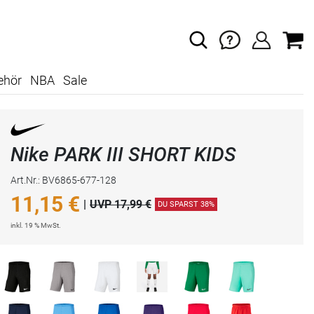
ehör
NBA
Sale
Nike PARK III SHORT KIDS
Art.Nr.: BV6865-677-128
11,15
€
|
UVP 17,99 €
DU SPARST 38%
inkl. 19 % MwSt.