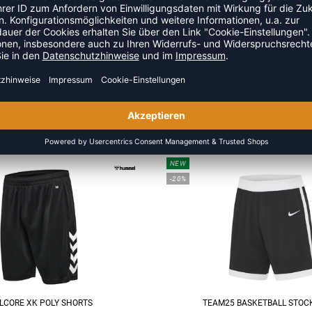
!
ZULETZT ANGESEHEN
S DER KATEGORIE BASKETBA
NEW
-20%
LCORE XK POLY SHORTS
TEAM25 BASKETBALL STOC