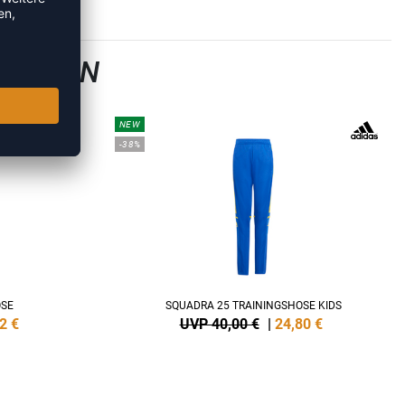
GSHOSEN
NEW
-38%
OSE
SQUADRA 25 TRAININGSHOSE KIDS
2
€
UVP 40,00 €
|
24,80
€