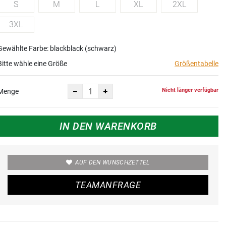
S
M
L
XL
2XL
3XL
Gewählte Farbe: blackblack (schwarz)
Bitte wähle eine Größe
Größentabelle
Nicht länger verfügbar
Menge
IN DEN WARENKORB
AUF DEN WUNSCHZETTEL
TEAMANFRAGE