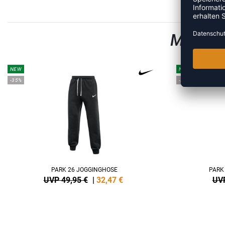
MEHR A
NEW
NEW
-35%
-35%
PARK 26 JOGGINGHOSE
PARK
UVP 49,95 €
|
32,47
€
UVP