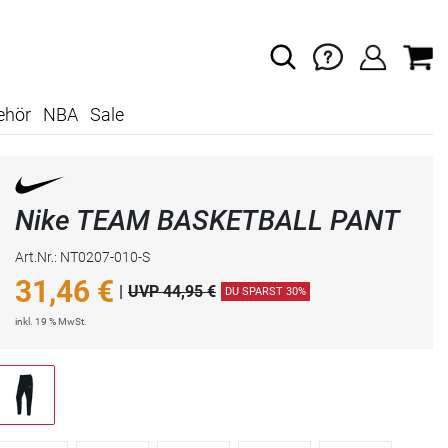
ehör
NBA
Sale
Nike TEAM BASKETBALL PANT
Art.Nr.: NT0207-010-S
31,46
€
|
UVP 44,95 €
DU SPARST 30%
inkl. 19 % MwSt.