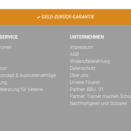
GELD-ZURÜCK-GARANTIE
SERVICE
UNTERNEHMEN
tionen
Impressum
AGB
Widerrufsbelehrung
tion
Datenschutz
onzept & Ausrüsterverträge
Über uns
kung
Unsere Filialen
hberatung für Vereine
Partner: BBU ´01
Partner: Trainer machen Schu
Nachhaltigkeit und Soziales