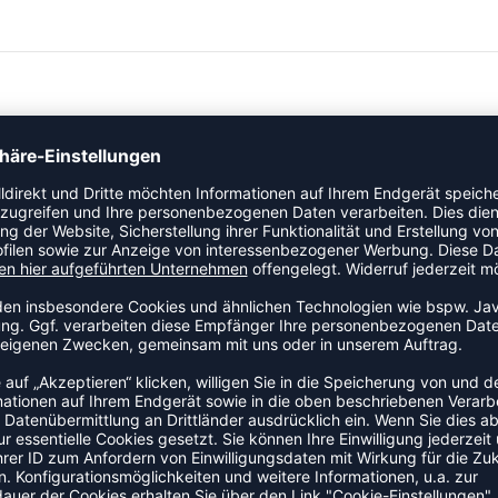
rm-Up. Diese Hose bietet dank des Designs eine optimale
as sie sehr angenehm zu tragen macht. Die Stoffe
hließlich verfügt die Hose über einen elastischen Bund mit
rte Passform
ZULETZT ANGESEHEN