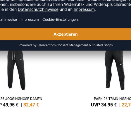
US DER KATEGORIE TRAININ
NEW
-35%
 26 JOGGINGHOSE DAMEN
PARK 26 TRAININGSH
 49,95 €
|
32,47
€
UVP 34,95 €
|
22,7