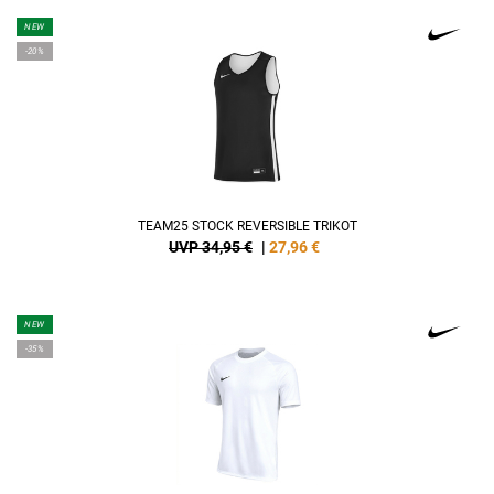
NEW
-20%
TEAM25 STOCK REVERSIBLE TRIKOT
UVP 34,95 €
|
27,96
€
NEW
-35%