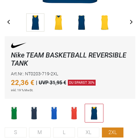
Nike TEAM BASKETBALL REVERSIBLE
TANK
Art.Nr.: NT0203-719-2XL
22,36
€
|
UVP 31,95 €
DU SPARST 30%
inkl. 19 % MwSt.
S
M
L
XL
2XL