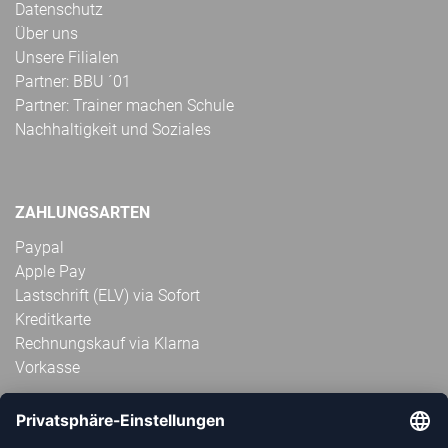
Datenschutz
Über uns
Unsere Filialen
Partner: BBU ´01
Partner: Trainer machen Schule
Nachhaltigkeit und Soziales
ZAHLUNGSARTEN
Paypal
Apple Pay
Lastschrift (ELV) via Sofort
Kreditkarte
Rechnungskauf via Klarna
Vorkasse
ABONNIERE JETZT DEN KOSTENLOSEN