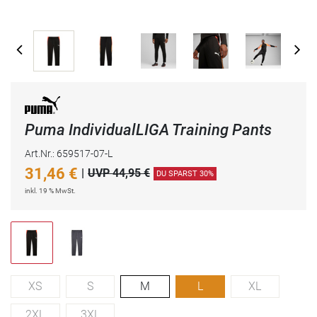
Puma IndividualLIGA Training Pants
Art.Nr.: 659517-07-L
31,46
€
|
UVP 44,95 €
DU SPARST 30%
inkl. 19 % MwSt.
XS
S
M
L
XL
2XL
3XL