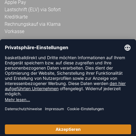
Apple Pay
Lastschrift (ELV) via Sofort
Kreditkarte
Rechnungskauf via Klarna
Vorkasse
ABONNIERE JETZT DEN KOSTENLOSEN
HANDBALLDIREKT-NEWSLETTER UND VERPASSE KEINE
NEUIGKEIT ODER AKTION MEHR.
JETZT ANMELDEN
FOLLOW US