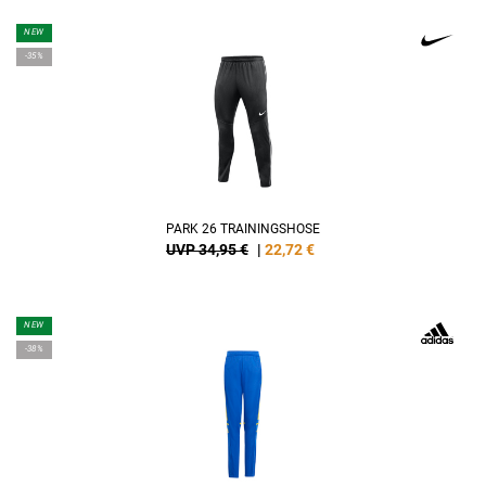
NEW
-35%
PARK 26 TRAININGSHOSE
UVP 34,95 €
|
22,72
€
NEW
-38%