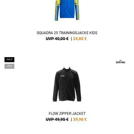
SQUADRA 25 TRAININGSJACKE KIDS
UVP 40,00 €
|
24,80
€
SALE
-20%
FLOW ZIPPER JACKET
UVP 49,95 €
|
39,96
€