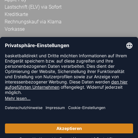
Lastschrift (ELV) via Sofort
Kreditkarte
Rechnungskauf via Klarna
Vorkasse
ABONNIERE JETZT DEN KOSTENLOSEN
HANDBALLDIREKT-NEWSLETTER UND VERPASSE KEINE
NEUIGKEIT ODER AKTION MEHR.
JETZT ANMELDEN
FOLLOW US
© 2026 Ballsportdirekt.de GmbH und Co. KG