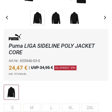
Puma LIGA SIDELINE POLY JACKET
CORE
Art.Nr.: 655946-03-S
24,47
€
|
UVP 34,95 €
DU SPARST 30%
inkl. 19 % MwSt.
S
M
L
XL
2XL