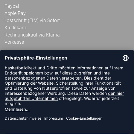
Paypal
Apple Pay
Lastschrift (ELV) via Sofort
Kreditkarte
Rechnungskauf via Klarna
Vorkasse
ABONNIERE JETZT DEN KOSTENLOSEN
HANDBALLDIREKT-NEWSLETTER UND VERPASSE KEINE
NEUIGKEIT ODER AKTION MEHR.
JETZT ANMELDEN
FOLLOW US