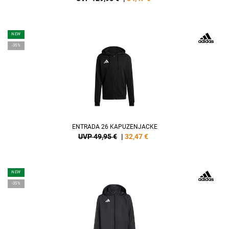
NEW
-35%
ENTRADA 26 KAPUZENJACKE
UVP 49,95 €
|
32,47
€
NEW
-35%