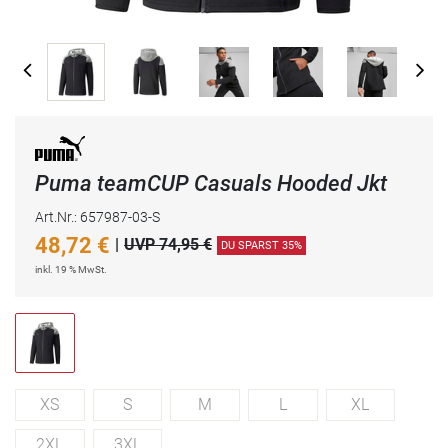
Puma teamCUP Casuals Hooded Jkt
Art.Nr.: 657987-03-S
48,72
€
|
UVP 74,95 €
DU SPARST 35%
inkl. 19 % MwSt.
XS
S
M
L
XL
2XL
3XL