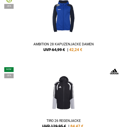
-35%
AMBITION 28 KAPUZENJACKE DAMEN
UVP 64,99 €
|
42,24
€
NEW
-35%
TIRO 26 REGENJACKE
UVP 129,95 €
|
84,47
€