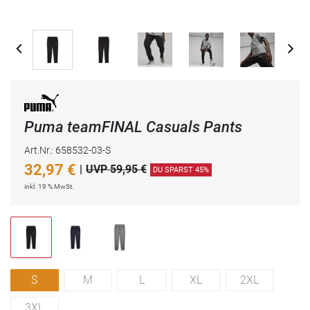
Puma teamFINAL Casuals Pants
Art.Nr.: 658532-03-S
32,97
€
|
UVP 59,95 €
DU SPARST 45%
inkl. 19 % MwSt.
S
M
L
XL
2XL
3XL