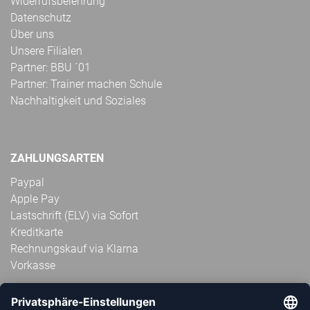
Widerrufsbelehrung
Datenschutz
Über uns
Unsere Filialen
Partner: BBU ´01
Partner: Trainer machen Schule
Nachhaltigkeit und Soziales
ZAHLUNGSARTEN
Paypal
Apple Pay
Lastschrift (ELV) via Sofort
Kreditkarte
Rechnungskauf via Klarna
Vorkasse