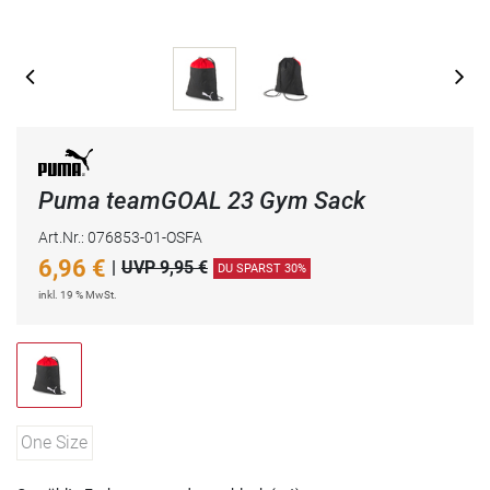
Puma teamGOAL 23 Gym Sack
Art.Nr.: 076853-01-OSFA
6,96
€
|
UVP 9,95 €
DU SPARST 30%
inkl. 19 % MwSt.
One Size