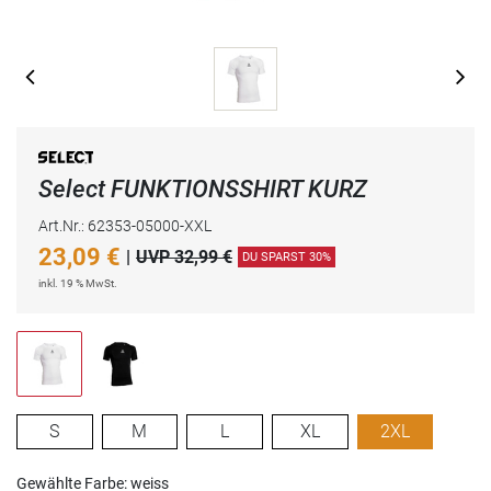
Select FUNKTIONSSHIRT KURZ
Art.Nr.: 62353-05000-XXL
23,09
€
|
UVP 32,99 €
DU SPARST 30%
inkl. 19 % MwSt.
S
M
L
XL
2XL
Gewählte Farbe: weiss