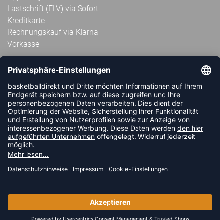
Lastschrift (ELV) via Sofort
Kreditkarte
Rechnungskauf via Klarna
Vorkasse
ABONNIERE JETZT DEN KOSTENLOSEN
HANDBALLDIREKT-NEWSLETTER UND VERPASSE KEINE
NEUIGKEIT ODER AKTION MEHR.
JETZT ANMELDEN
FOLLOW US
© 2026 Ballsportdirekt.de GmbH und Co. KG