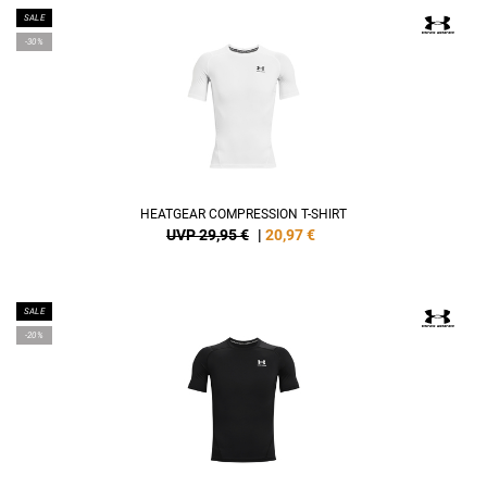
SALE
-30%
HEATGEAR COMPRESSION T-SHIRT
UVP 29,95 €
|
20,97
€
SALE
-20%