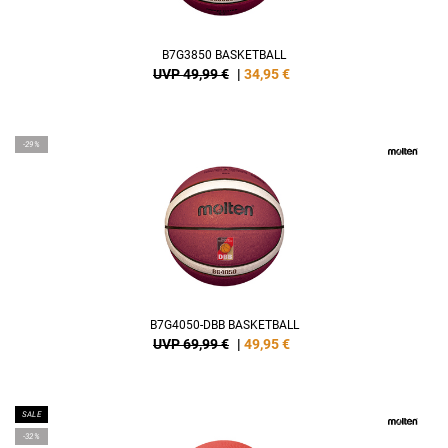
B7G3850 BASKETBALL
UVP 49,99 €
|
34,95
€
-29%
B7G4050-DBB BASKETBALL
UVP 69,99 €
|
49,95
€
SALE
-32%