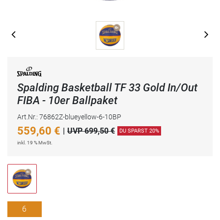
Spalding Basketball TF 33 Gold In/Out
FIBA - 10er Ballpaket
Art.Nr.: 76862Z-blueyellow-6-10BP
559,60
€
|
UVP 699,50 €
DU SPARST 20%
inkl. 19 % MwSt.
6