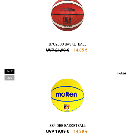
B7G2000 BASKETBALL
UVP 21,99 €
|
14,85
€
SALE
-28%
SB4-DBB BASKETBALL
UVP 19,99 €
|
14,39
€