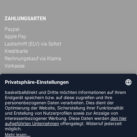
ZAHLUNGSARTEN
Paypal
Apple Pay
Lastschrift (ELV) via Sofort
Kreditkarte
Rechnungskauf via Klarna
Vorkasse
ABONNIERE JETZT DEN KOSTENLOSEN
HANDBALLDIREKT-NEWSLETTER UND VERPASSE KEINE
NEUIGKEIT ODER AKTION MEHR.
JETZT ANMELDEN
FOLLOW US