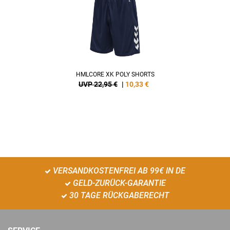
HMLCORE XK POLY SHORTS
UVP 22,95 €
|
10,33
€
VERSANDKOSTENFREI AB 99€ IN DE
GELD-ZURÜCK-GARANTIE
30 TAGE RÜCKGABERECHT