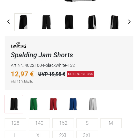
Spalding Jam Shorts
Art.Nr.: 40221004-blackwhite-152
12,97
€
|
UVP 19,95 €
DU SPARST 35%
inkl. 19 % MwSt.
128
140
152
S
M
L
XL
2XL
3XL