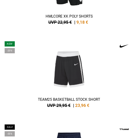
HMLCORE XK POLY SHORTS
UVP 22,95 €
|
9,18
€
NEW
-20%
TEAM25 BASKETBALL STOCK SHORT
UVP 29,95 €
|
23,96
€
SALE
-55%