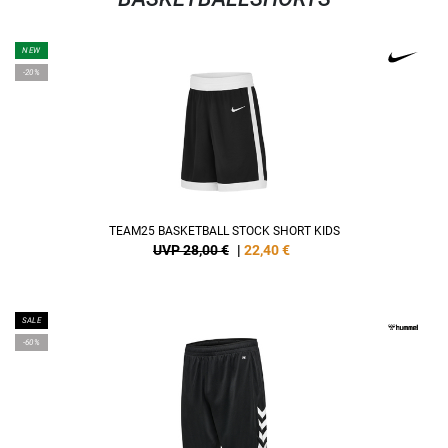
NEW
-20%
TEAM25 BASKETBALL STOCK SHORT KIDS
UVP 28,00 €
|
22,40
€
SALE
-60%