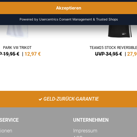
PARK VIII TRIKOT
TEAM25 STOCK REVERSIBLE
 19,95 €
|
12,97
€
UVP 34,95 €
|
27,9
GELD-ZURÜCK-GARANTIE
SERVICE
UNTERNEHMEN
tionen
Impressum