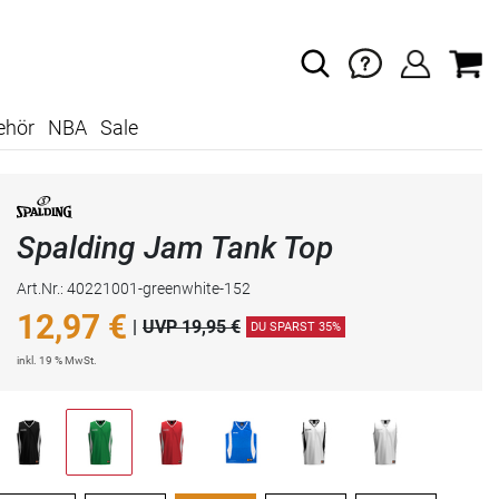
ehör
NBA
Sale
Spalding Jam Tank Top
Art.Nr.: 40221001-greenwhite-152
12,97
€
|
UVP 19,95 €
DU SPARST 35%
inkl. 19 % MwSt.