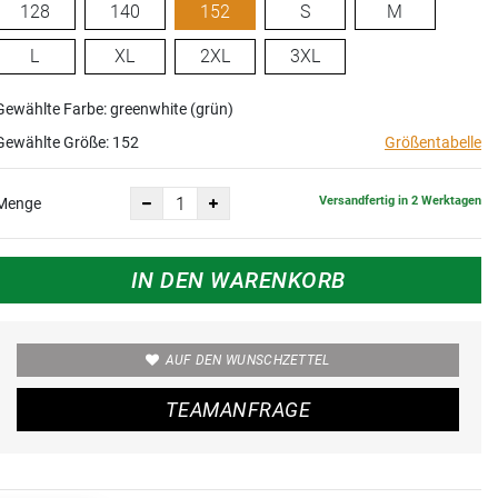
128
140
152
S
M
L
XL
2XL
3XL
Gewählte Farbe: greenwhite (grün)
Gewählte Größe:
152
Größentabelle
Versandfertig in 2 Werktagen
Menge
IN DEN WARENKORB
AUF DEN WUNSCHZETTEL
TEAMANFRAGE