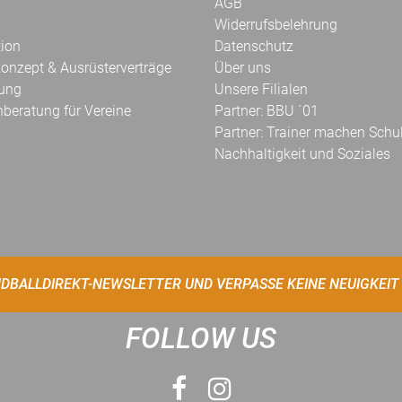
AGB
Widerrufsbelehrung
tion
Datenschutz
onzept & Ausrüsterverträge
Über uns
kung
Unsere Filialen
hberatung für Vereine
Partner: BBU ´01
Partner: Trainer machen Schu
Nachhaltigkeit und Soziales
DBALLDIREKT-NEWSLETTER UND VERPASSE KEINE NEUIGKEIT
FOLLOW US