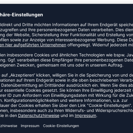
top. Ein Tanktop mit durchdachtem Schnitt, das
 Das Modell ist Teil der Spalding Jam-Kollektion.
ZULETZT ANGESEHEN
S DER KATEGORIE BASKETBAL
NEW
-20%