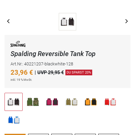
Spalding Reversible Tank Top
Art.Nr.: 40221207-blackwhite-128
23,96
€
|
UVP 29,95 €
DU SPARST 20%
inkl. 19 % MwSt.