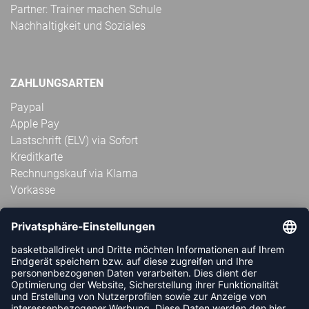
Partner: Trainer machen Schule
Nachhaltigkeit und Soziales
ZAHLUNGSARTEN
Paypal
Apple Pay
Lastschrift (ELV) via Sofort
Kreditkarte
Rechnungskauf via Klarna
Vorkasse
ABONNIERE JETZT DEN KOSTENLOSEN
HANDBALLDIREKT-NEWSLETTER UND VERPASSE KEINE
NEUIGKEIT ODER AKTION MEHR.
JETZT ANMELDEN