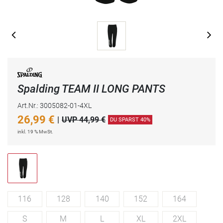
Spalding TEAM II LONG PANTS
Art.Nr.: 3005082-01-4XL
26,99
€
|
UVP 44,99 €
DU SPARST 40%
inkl. 19 % MwSt.
116
128
140
152
164
S
M
L
XL
2XL