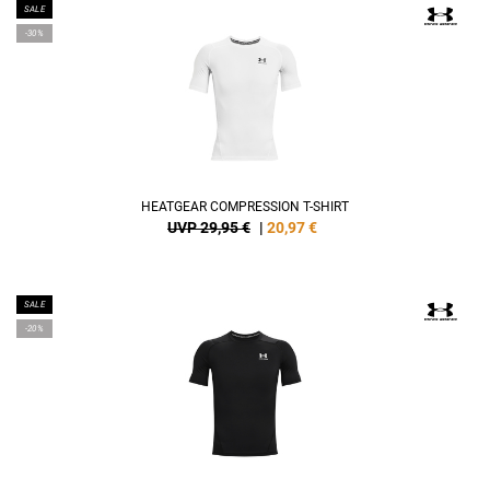
SALE
-30%
HEATGEAR COMPRESSION T-SHIRT
UVP 29,95 €
|
20,97
€
SALE
-20%