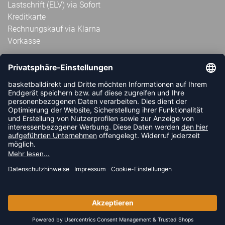
Lastschrift (ELV) via Sofort
Kreditkarte
Rechnungskauf via Klarna
Vorkasse
ABONNIERE JETZT DEN KOSTENLOSEN
HANDBALLDIREKT-NEWSLETTER UND VERPASSE KEINE
NEUIGKEIT ODER AKTION MEHR.
JETZT ANMELDEN
FOLLOW US
© 2026 Ballsportdirekt.de GmbH und Co. KG