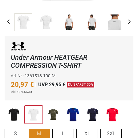
Under Armour HEATGEAR
COMPRESSION T-SHIRT
Art.Nr.: 1361518-100-M
20,97
€
|
UVP 29,95 €
DU SPARST 30%
inkl. 19 % MwSt.
S
M
L
XL
2XL