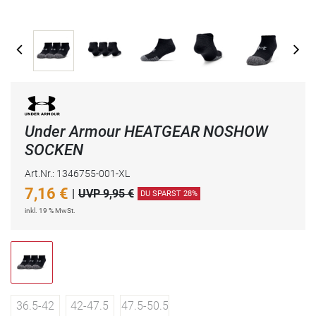
Under Armour HEATGEAR NOSHOW
SOCKEN
Art.Nr.: 1346755-001-XL
7,16
€
|
UVP 9,95 €
DU SPARST 28%
inkl. 19 % MwSt.
36.5-42
42-47.5
47.5-50.5