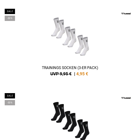
SALE
-50%
TRAININGS SOCKEN (3-ER PACK)
UVP 9,95 €
|
4,95
€
SALE
-50%