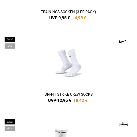
TRAININGS SOCKEN (3-ER PACK)
UVP 9,95 €
|
4,95
€
SALE
-35%
DRI-FIT STRIKE CREW SOCKS
UVP 12,95 €
|
8,42
€
SALE
-25%