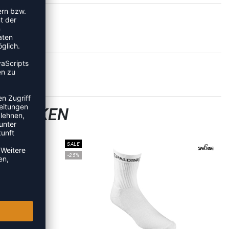
LLSOCKEN
SALE
-25%