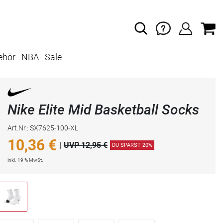
ehör
NBA
Sale
Nike Elite Mid Basketball Socks
Art.Nr.: SX7625-100-XL
10,36
€
|
UVP 12,95 €
DU SPARST 20%
inkl. 19 % MwSt.