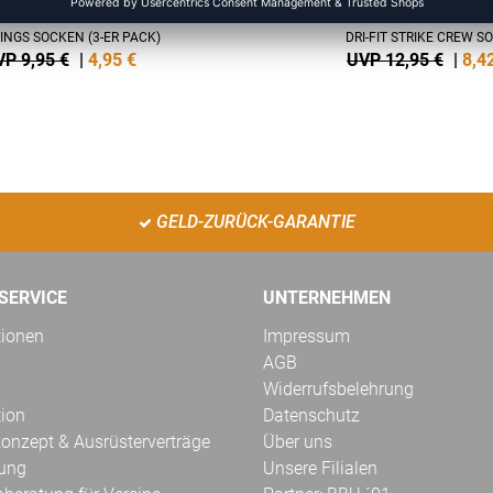
INGS SOCKEN (3-ER PACK)
DRI-FIT STRIKE CREW S
P 9,95 €
|
4,95
€
UVP 12,95 €
|
8,4
GELD-ZURÜCK-GARANTIE
SERVICE
UNTERNEHMEN
tionen
Impressum
AGB
Widerrufsbelehrung
tion
Datenschutz
onzept & Ausrüsterverträge
Über uns
kung
Unsere Filialen