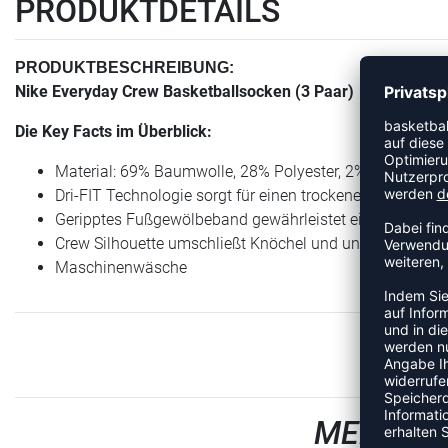
PRODUKTDETAILS
PRODUKTBESCHREIBUNG:
Nike Everyday Crew Basketballsocken (3 Paar)
Die Key Facts im Überblick:
Material: 69% Baumwolle, 28% Polyester, 2% Elastan, 1
Dri-FIT Technologie sorgt für einen trockenen Tragekomf
Geripptes Fußgewölbeband gewährleistet ein stützende
Crew Silhouette umschließt Knöchel und untere Wade
Maschinenwäsche
MEHR AU