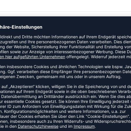
% Nylon
ort
s Tragegefühl
ZULETZT ANGESEHEN
S DER KATEGORIE BASKETBA