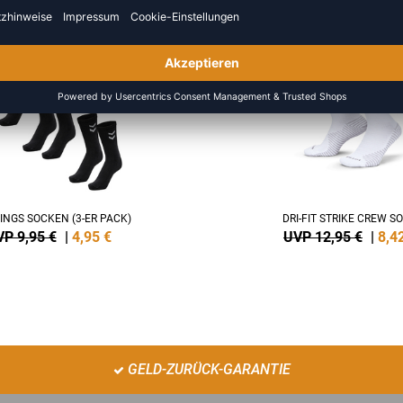
SALE
-35%
INGS SOCKEN (3-ER PACK)
DRI-FIT STRIKE CREW S
P 9,95 €
|
4,95
€
UVP 12,95 €
|
8,4
GELD-ZURÜCK-GARANTIE