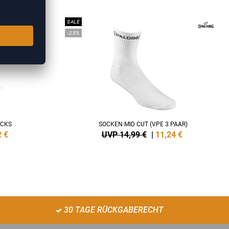
SALE
-25%
OCKS
SOCKEN MID CUT (VPE 3 PAAR)
2
€
UVP 14,99 €
|
11,24
€
30 TAGE RÜCKGABERECHT