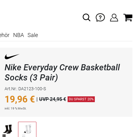
ehör
NBA
Sale
Nike Everyday Crew Basketball
Socks (3 Pair)
Art.Nr.: DA2123-100-S
19,96
€
|
UVP 24,95 €
DU SPARST 20%
inkl. 19 % MwSt.