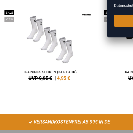
SALE
SALE
-50%
-50%
TRAININGS SOCKEN (3-ER PACK)
TRAIN
UVP 9,95 €
|
4,95
€
UV
VERSANDKOSTENFREI AB 99€ IN DE