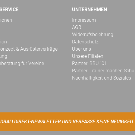
SERVICE
UNTERNEHMEN
tionen
Impressum
AGB
Widerrufsbelehrung
tion
Datenschutz
onzept & Ausrüsterverträge
Über uns
kung
Unsere Filialen
hberatung für Vereine
Partner: BBU ´01
Partner: Trainer machen Schu
Nachhaltigkeit und Soziales
DBALLDIREKT-NEWSLETTER UND VERPASSE KEINE NEUIGKEIT