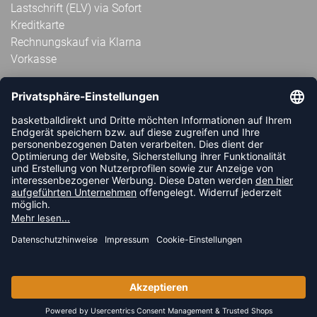
Lastschrift (ELV) via Sofort
Kreditkarte
Rechnungskauf via Klarna
Vorkasse
ABONNIERE JETZT DEN KOSTENLOSEN
HANDBALLDIREKT-NEWSLETTER UND VERPASSE KEINE
NEUIGKEIT ODER AKTION MEHR.
JETZT ANMELDEN
FOLLOW US
© 2026 Ballsportdirekt.de GmbH und Co. KG