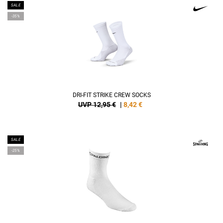
SALE
-35%
DRI-FIT STRIKE CREW SOCKS
UVP 12,95 €
|
8,42
€
SALE
-25%